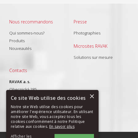
Nous recommandons
Presse
Qui sommes-nous?
Photographies
Produits
Microsites RAVAK
Nouveautés
Solutions sur mesure
Contacts
RAVAK a. s.
Obecnická 285
×
261 01 Příbram I
Ce site Web utilise des cookies
T: +420 318 427 288
Notre site Web utilise des cookies pour
améliorer l'expérience utilisateur. En utilisant
E-mail:
export@ravak.com
notre site Web, vous acceptez tous les
cookies conformément à notre Politique
relative aux cookies.
En savoir plus
Afficher les