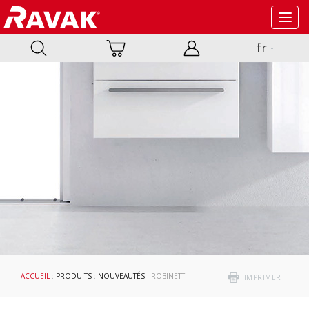
Toggl
navig
fr
ACCUEIL
:
PRODUITS
:
NOUVEAUTÉS
: ROBINETTERIE FLAT
IMPRIMER