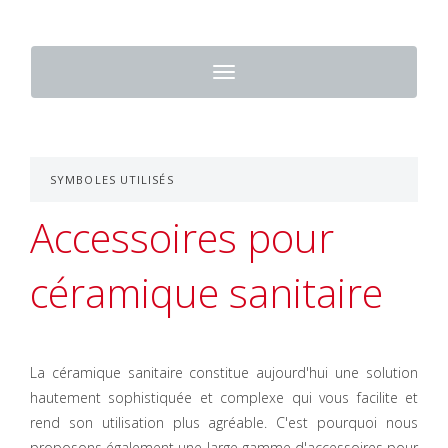
Toggle
navigation
SYMBOLES UTILISÉS
Accessoires pour
céramique sanitaire
La céramique sanitaire constitue aujourd'hui une solution
hautement sophistiquée et complexe qui vous facilite et
rend son utilisation plus agréable. C'est pourquoi nous
proposons également une large gamme d'accessoires pour