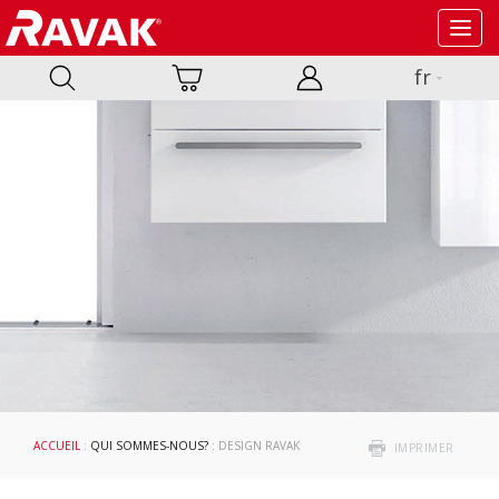
Toggl
navig
fr
ACCUEIL
:
QUI SOMMES-NOUS?
: DESIGN RAVAK
IMPRIMER