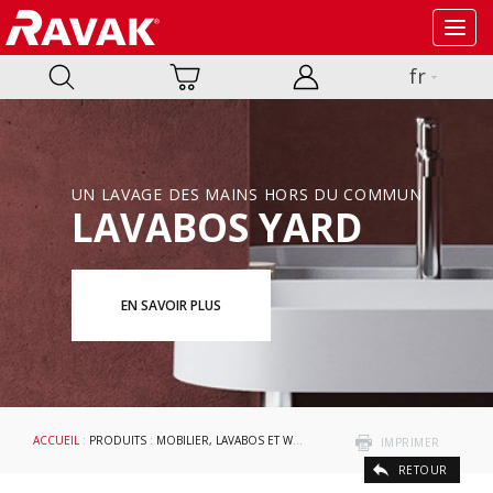
Toggl
navig
fr
UN LAVAGE DES MAINS HORS DU COMMUN
LAVABOS YARD
EN SAVOIR PLUS
ACCUEIL
:
PRODUITS
:
MOBILIER, LAVABOS ET WC
: LAVABOS
IMPRIMER
RETOUR