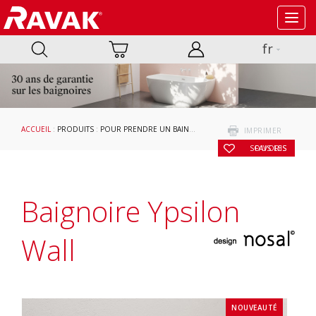
Toggl
navig
fr
ACCUEIL
:
PRODUITS
:
POUR PRENDRE UN BAIN
:
BAIGNOIRES
:
BAIGNOIRES SOLITA
IMPRIMER
SOUS LES FAVORIS
Baignoire Ypsilon
Wall
NOUVEAUTÉ