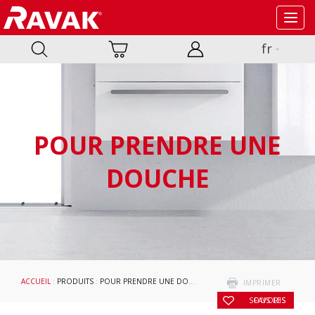
Toggl
navig
fr
POUR PRENDRE UNE
DOUCHE
ACCUEIL
:
PRODUITS
:
POUR PRENDRE UNE DOUCHE
:
CABINES DE DOUCHE ET PO
IMPRIMER
SOUS LES FAVORIS