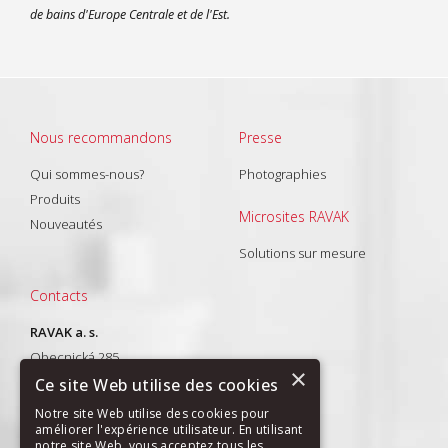
de bains d'Europe Centrale et de l'Est.
Nous recommandons
Presse
Qui sommes-nous?
Photographies
Produits
Microsites RAVAK
Nouveautés
Solutions sur mesure
Contacts
RAVAK a. s.
Obecnická 285
×
261 01 Příbram I
Ce site Web utilise des cookies
T: +420 318 427 288
Notre site Web utilise des cookies pour
améliorer l'expérience utilisateur. En utilisant
E-mail:
export@ravak.com
notre site Web, vous acceptez tous les