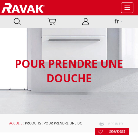
Toggl
navig
fr
POUR PRENDRE UNE
DOUCHE
ACCUEIL
:
PRODUITS
:
POUR PRENDRE UNE DOUCHE
:
CABINES DE DOUCHE ET PO
IMPRIMER
SOUS LES FAVORIS