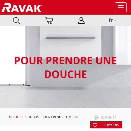
Toggl
navig
fr
POUR PRENDRE UNE
DOUCHE
ACCUEIL
:
PRODUITS
:
POUR PRENDRE UNE DOUCHE
:
CABINES DE DOUCHE ET PO
IMPRIMER
SOUS LES FAVORIS