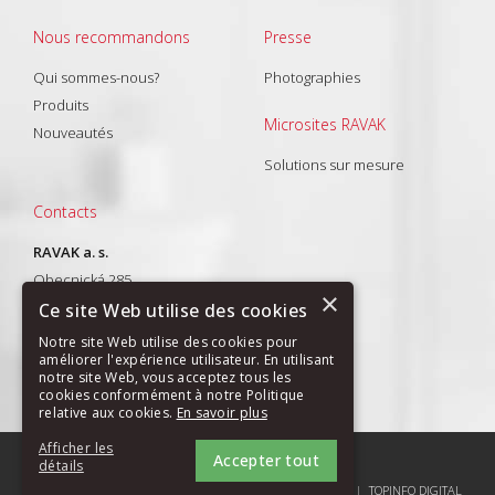
Nous recommandons
Presse
Qui sommes-nous?
Photographies
Produits
Microsites RAVAK
Nouveautés
Solutions sur mesure
Contacts
RAVAK a. s.
Obecnická 285
×
261 01 Příbram I
Ce site Web utilise des cookies
T: +420 318 427 288
Notre site Web utilise des cookies pour
améliorer l'expérience utilisateur. En utilisant
E-mail:
export@ravak.com
notre site Web, vous acceptez tous les
cookies conformément à notre Politique
relative aux cookies.
En savoir plus
Afficher les
Accepter tout
PLAN DU SITE
|
GDPR
détails
COPYRIGHT (C) 2004-2026 RAVAK A.S. |
TOPINFO DIGITAL