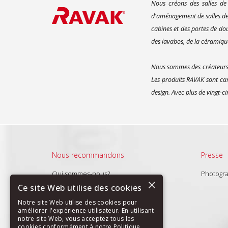
Nous créons des salles de
d'aménagement de salles de 
cabines et des portes de do
des lavabos, de la céramique
Nous sommes des créateurs d
Les produits RAVAK sont car
design. Avec plus de vingt-c
Nous recommandons
Presse
Qui sommes-nous?
Photogr
×
Produits
Ce site Web utilise des cookies
Nouveautés
Notre site Web utilise des cookies pour
améliorer l'expérience utilisateur. En utilisant
notre site Web, vous acceptez tous les
cookies conformément à notre Politique