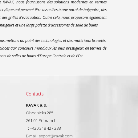
ue RAVAK, nous fournissons des solutions modernes en termes
rylique qui peuvent être associées à une paroi de baignoire, des
t des grilles d'évacuation. Outre cela, nous proposons également
itigeurs et une large palette d'accessoires de salle de bains.
us mettons au point des technologies et des matériaux brevetés.
 places aux concours mondiaux les plus prestigieux en termes de
s de salles de bains d'Europe Centrale et de l'Est.
Contacts
RAVAK a. s.
Obecnická 285
261 01 Příbram I
T: +420 318 427 288
E-mail:
export@ravak.com