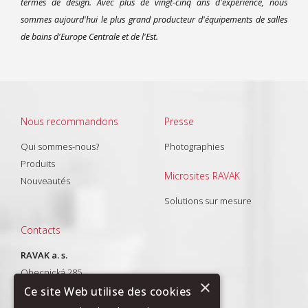
termes de design. Avec plus de vingt-cinq ans d'expérience, nous
sommes aujourd'hui le plus grand producteur d'équipements de salles
de bains d'Europe Centrale et de l'Est.
Nous recommandons
Presse
Qui sommes-nous?
Photographies
Produits
Microsites RAVAK
Nouveautés
Solutions sur mesure
Contacts
RAVAK a. s.
Obecnická 285
×
261 01 Příbram I
Ce site Web utilise des cookies
T: +420 318 427 288