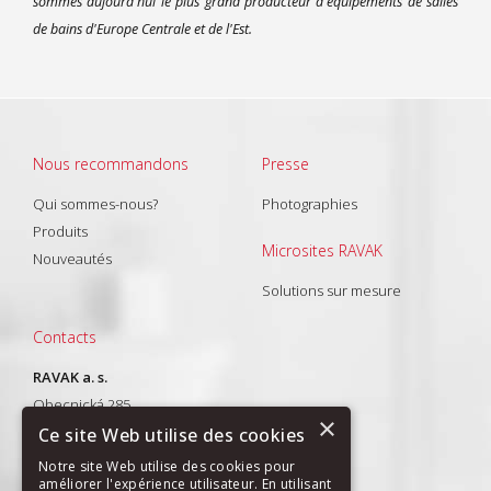
sommes aujourd'hui le plus grand producteur d'équipements de salles
de bains d'Europe Centrale et de l'Est.
Nous recommandons
Presse
Qui sommes-nous?
Photographies
Produits
Microsites RAVAK
Nouveautés
Solutions sur mesure
Contacts
RAVAK a. s.
Obecnická 285
×
261 01 Příbram I
Ce site Web utilise des cookies
T: +420 318 427 288
Notre site Web utilise des cookies pour
améliorer l'expérience utilisateur. En utilisant
E-mail:
export@ravak.com