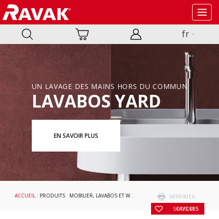
Toggl
navig
fr
UN LAVAGE DES MAINS HORS DU COMMUN
LAVABOS YARD
EN SAVOIR PLUS
ACCUEIL
:
PRODUITS
:
MOBILIER, LAVABOS ET WC
:
LAVABOS
:
ARC
: DOUBLE LAVABO
IMPRIMER
SOUS LES FAVORIS