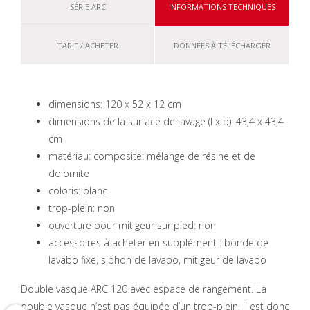
SÉRIE ARC
INFORMATIONS TECHNIQUES
TARIF / ACHETER
DONNÉES À TÉLÉCHARGER
dimensions: 120 x 52 x 12 cm
dimensions de la surface de lavage (l x p): 43,4 x 43,4
cm
matériau: composite: mélange de résine et de
dolomite
coloris: blanc
trop-plein: non
ouverture pour mitigeur sur pied: non
accessoires à acheter en supplément : bonde de
lavabo fixe, siphon de lavabo, mitigeur de lavabo
Double vasque ARC 120 avec espace de rangement. La
double vasque n’est pas équipée d’un trop-plein, il est donc