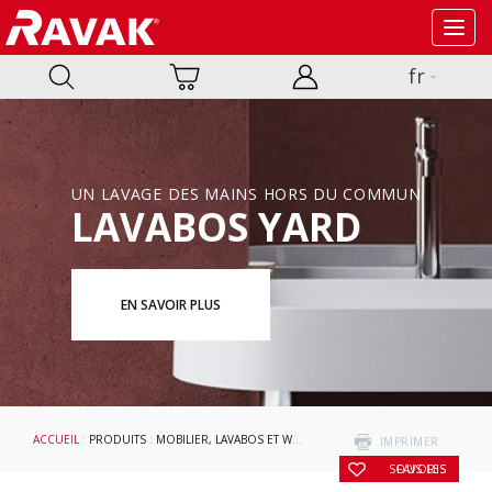
Toggl
navig
fr
UN LAVAGE DES MAINS HORS DU COMMUN
LAVABOS YARD
EN SAVOIR PLUS
ACCUEIL
:
PRODUITS
:
MOBILIER, LAVABOS ET WC
:
LAVABOS
:
LITE
: DOUBLE LAVABO 
IMPRIMER
SOUS LES FAVORIS