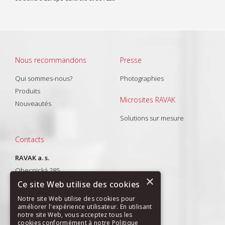
Nous recommandons
Presse
Qui sommes-nous?
Photographies
Produits
Microsites RAVAK
Nouveautés
Solutions sur mesure
Contacts
RAVAK a. s.
Obecnická 285
×
261 01 Příbram I
Ce site Web utilise des cookies
T: +420 318 427 288
Notre site Web utilise des cookies pour
améliorer l'expérience utilisateur. En utilisant
E-mail:
export@ravak.com
notre site Web, vous acceptez tous les
cookies conformément à notre Politique