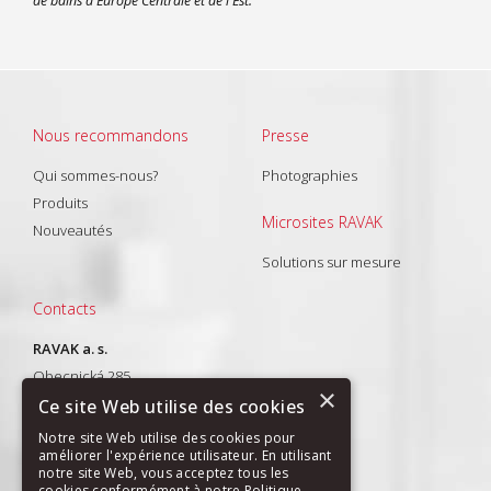
de bains d'Europe Centrale et de l'Est.
Nous recommandons
Presse
Qui sommes-nous?
Photographies
Produits
Microsites RAVAK
Nouveautés
Solutions sur mesure
Contacts
RAVAK a. s.
Obecnická 285
×
261 01 Příbram I
Ce site Web utilise des cookies
T: +420 318 427 288
Notre site Web utilise des cookies pour
améliorer l'expérience utilisateur. En utilisant
E-mail:
export@ravak.com
notre site Web, vous acceptez tous les
cookies conformément à notre Politique