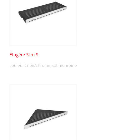
Étagère Slim S
couleur : noir/chrome, satin/chrome