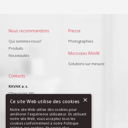
Nous recommandons
Presse
Qui sommes-nous?
Photographies
Produits
Microsites RAVAK
Nouveautés
Solutions sur mesure
Contacts
RAVAK a. s.
Obecnická 285
×
261 01 Příbram I
Ce site Web utilise des cookies
T: +420 318 427 288
Notre site Web utilise des cookies pour
améliorer l'expérience utilisateur. En utilisant
E-mail:
export@ravak.com
notre site Web, vous acceptez tous les
cookies conformément à notre Politique
relative aux cookies.
En savoir plus