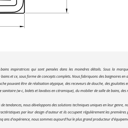
 bains inspiratrices qui sont pensées dans les moindres détails. Sous la marq
bains et ce, sous forme de concepts complets. Nous fabriquons des baignoires en ac
uche pouvant être de réalisation atypique, des receveurs de douche, des goulottes e
 sanitaire (w-c, bidets et lavabos en céramique), du mobilier de salle de bains, des m
e tendances, nous développons des solutions techniques uniques en leur genre, no
actéristiques par leur design d'auteur et ils occupent régulièrement les premières
inq ans d'expérience, nous sommes aujourd'hui le plus grand producteur d'équipement