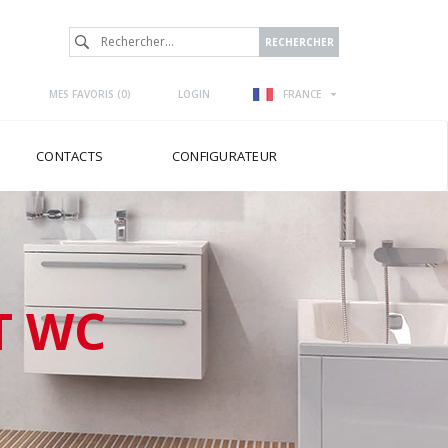
MES FAVORIS (
0
)
LOGIN
FRANCE
CONTACTS
CONFIGURATEUR
T WC