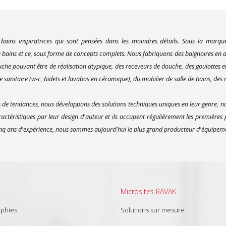
 bains inspiratrices qui sont pensées dans les moindres détails. Sous la marq
bains et ce, sous forme de concepts complets. Nous fabriquons des baignoires en ac
uche pouvant être de réalisation atypique, des receveurs de douche, des goulottes e
 sanitaire (w-c, bidets et lavabos en céramique), du mobilier de salle de bains, des m
e tendances, nous développons des solutions techniques uniques en leur genre, no
actéristiques par leur design d'auteur et ils occupent régulièrement les premières
inq ans d'expérience, nous sommes aujourd'hui le plus grand producteur d'équipement
Microsites RAVAK
aphies
Solutions sur mesure