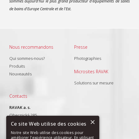
sommes aujourd'hui le plus grand producteur d'équipements de salles
de bains d'Europe Centrale et de l'Est.
Nous recommandons
Presse
Qui sommes-nous?
Photographies
Produits
Microsites RAVAK
Nouveautés
Solutions sur mesure
Contacts
RAVAK a. s.
Obecnická 285
×
261 01 Příbram I
Ce site Web utilise des cookies
T: +420 318 427 288
Notre site Web utilise des cookies pour
améliorer l'expérience utilisateur. En utilisant
E-mail:
export@ravak.com