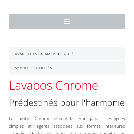
Toggle
navigation
AVANTAGES DU MARBRE COULÉ
SYMBOLES UTILISÉS
Lavabos Chrome
Prédestinés pour l'harmonie
Les lavabos Chrome ne vous lasseront jamais. Les lignes
simples et légères associées aux formes intérieures
arrondies du lavabo créent une harmonie parfaite. Les