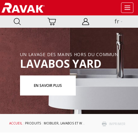
Toggl
navig
fr
UN LAVAGE DES MAINS HORS DU COMMUN
LAVABOS YARD
EN SAVOIR PLUS
ACCUEIL
:
PRODUITS
:
MOBILIER, LAVABOS ET WC
:
LAVABOS
: CHROME
IMPRIMER