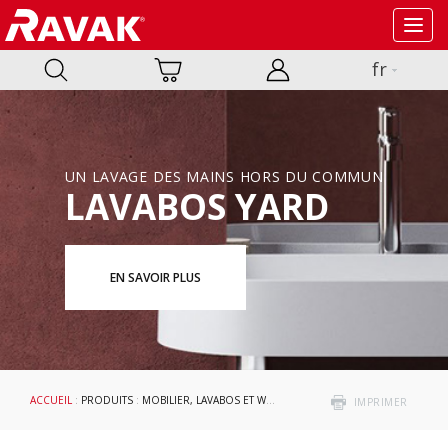
Toggl
navig
fr
UN LAVAGE DES MAINS HORS DU COMMUN
LAVABOS YARD
EN SAVOIR PLUS
ACCUEIL
:
PRODUITS
:
MOBILIER, LAVABOS ET WC
:
LAVABOS
: ROSA
IMPRIMER