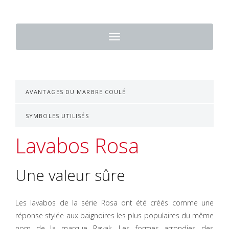
Toggle
navigation
AVANTAGES DU MARBRE COULÉ
SYMBOLES UTILISÉS
Lavabos Rosa
Une valeur sûre
Les lavabos de la série Rosa ont été créés comme une
réponse stylée aux baignoires les plus populaires du même
nom de la marque Ravak. Les formes arrondies des