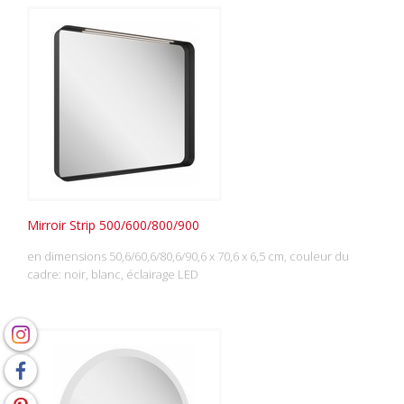
Mirroir Strip 500/600/800/900
en dimensions 50,6/60,6/80,6/90,6 x 70,6 x 6,5 cm, couleur du
cadre: noir, blanc, éclairage LED