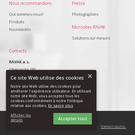
Nous recommandons
Presse
Qui sommes-nous?
Photographies
Produits
Microsites RAVAK
Nouveautés
Solutions sur mesure
Contacts
RAVAK a. s.
Obecnická 285
×
261 01 Příbram I
Ce site Web utilise des cookies
T: +420 318 427 288
Notre site Web utilise des cookies pour
améliorer l'expérience utilisateur. En utilisant
E-mail:
export@ravak.com
notre site Web, vous acceptez tous les
cookies conformément à notre Politique
relative aux cookies.
En savoir plus
Afficher les
Accepter tout
PLAN DU SITE
|
GDPR
détails
COPYRIGHT (C) 2004-2026 RAVAK A.S. |
TOPINFO DIGITAL
STRICTEMENT NÉCESSAIRES