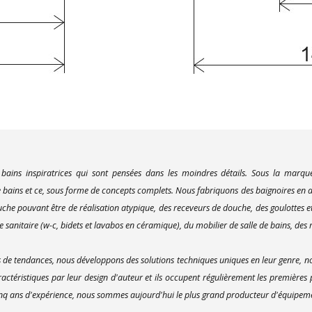
 bains inspiratrices qui sont pensées dans les moindres détails. Sous la marq
bains et ce, sous forme de concepts complets. Nous fabriquons des baignoires en ac
uche pouvant être de réalisation atypique, des receveurs de douche, des goulottes e
 sanitaire (w-c, bidets et lavabos en céramique), du mobilier de salle de bains, des m
e tendances, nous développons des solutions techniques uniques en leur genre, no
actéristiques par leur design d'auteur et ils occupent régulièrement les premières
inq ans d'expérience, nous sommes aujourd'hui le plus grand producteur d'équipement