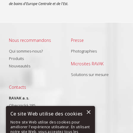
de bains d'Europe Centrale et de l'Est.
Nous recommandons
Presse
Qui sommes-nous?
Photographies
Produits
Microsites RAVAK
Nouveautés
Solutions sur mesure
Contacts
RAVAK a. s.
Obecnická 285
×
261 01 Příbram I
Ce site Web utilise des cookies
T: +420 318 427 288
Notre site Web utilise des cookies pour
améliorer l'expérience utilisateur. En utilisant
E-mail:
export@ravak.com
notre site Web, vous acceptez tous les