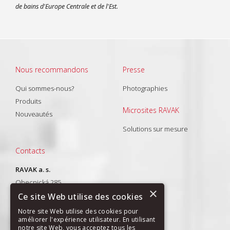
de bains d'Europe Centrale et de l'Est.
Nous recommandons
Presse
Qui sommes-nous?
Photographies
Produits
Microsites RAVAK
Nouveautés
Solutions sur mesure
Contacts
RAVAK a. s.
Obecnická 285
×
261 01 Příbram I
Ce site Web utilise des cookies
T: +420 318 427 288
Notre site Web utilise des cookies pour
améliorer l'expérience utilisateur. En utilisant
E-mail:
export@ravak.com
notre site Web, vous acceptez tous les