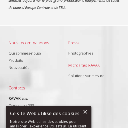
sommes aujourd'hui le plus grand producteur d'équipements de salles
de bains d'Europe Centrale et de l'Est.
Nous recommandons
Presse
Qui sommes-nous?
Photographies
Produits
Microsites RAVAK
Nouveautés
Solutions sur mesure
Contacts
RAVAK a. s.
Obecnická 285
×
261 01 Příbram I
Ce site Web utilise des cookies
T: +420 318 427 288
Notre site Web utilise des cookies pour
améliorer l'expérience utilisateur. En utilisant
E-mail:
export@ravak.com