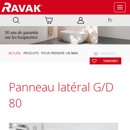
Toggl
navig
fr
ACCUEIL
:
PRODUITS
:
POUR PRENDRE UN BAIN
:
ACCESSOIRES
:
SUPPORTS, PANNE
IMPRIMER
SOUS LES FAVORIS
Panneau latéral G/D
80