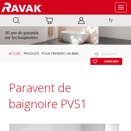
Toggl
navig
fr
ACCUEIL
:
PRODUITS
:
POUR PRENDRE UN BAIN
:
PARAVENTS DE BAIGNOIRE ET POR
IMPRIMER
SOUS LES FAVORIS
Paravent de
baignoire PVS1