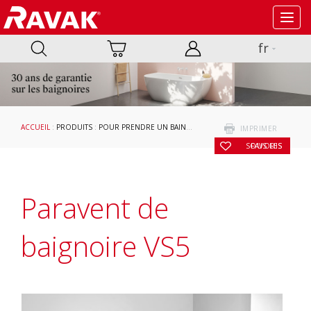
Toggl
navig
fr
ACCUEIL
:
PRODUITS
:
POUR PRENDRE UN BAIN
:
PARAVENTS DE BAIGNOIRE ET POR
IMPRIMER
SOUS LES FAVORIS
Paravent de
baignoire VS5