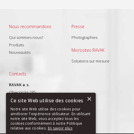
Nous recommandons
Presse
Qui sommes-nous?
Photographies
Produits
Microsites RAVAK
Nouveautés
Solutions sur mesure
Contacts
RAVAK a. s.
Obecnická 285
×
261 01 Příbram I
Ce site Web utilise des cookies
T: +420 318 427 288
Notre site Web utilise des cookies pour
améliorer l'expérience utilisateur. En utilisant
E-mail:
export@ravak.com
notre site Web, vous acceptez tous les
cookies conformément à notre Politique
relative aux cookies.
En savoir plus