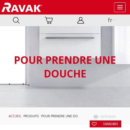
Toggl
navig
fr
POUR PRENDRE UNE
DOUCHE
ACCUEIL
:
PRODUITS
:
POUR PRENDRE UNE DOUCHE
:
CABINES DE DOUCHE ET PO
IMPRIMER
SOUS LES FAVORIS