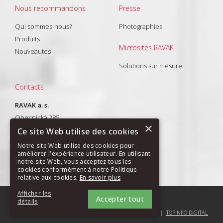
Nous recommandons
Presse
Qui sommes-nous?
Photographies
Produits
Microsites RAVAK
Nouveautés
Solutions sur mesure
Contacts
RAVAK a. s.
Obecnická 285
×
261 01 Příbram I
Ce site Web utilise des cookies
T: +420 318 427 288
Notre site Web utilise des cookies pour
améliorer l'expérience utilisateur. En utilisant
E-mail:
export@ravak.com
notre site Web, vous acceptez tous les
cookies conformément à notre Politique
relative aux cookies.
En savoir plus
Afficher les
Accepter tout
PLAN DU SITE
|
GDPR
détails
COPYRIGHT (C) 2004-2026 RAVAK A.S. |
TOPINFO DIGITAL
STRICTEMENT NÉCESSAIRES