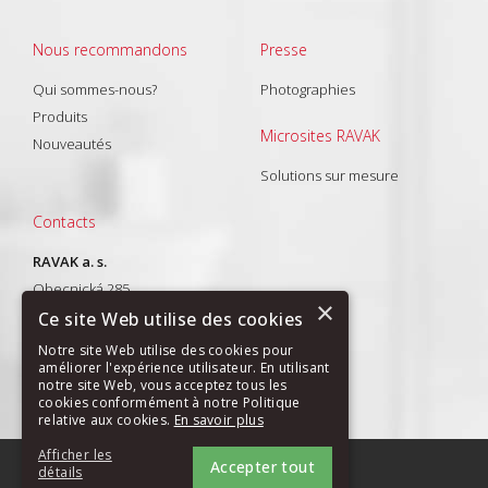
Nous recommandons
Presse
Qui sommes-nous?
Photographies
Produits
Microsites RAVAK
Nouveautés
Solutions sur mesure
Contacts
RAVAK a. s.
Obecnická 285
×
261 01 Příbram I
Ce site Web utilise des cookies
T: +420 318 427 288
Notre site Web utilise des cookies pour
améliorer l'expérience utilisateur. En utilisant
E-mail:
export@ravak.com
notre site Web, vous acceptez tous les
cookies conformément à notre Politique
relative aux cookies.
En savoir plus
Afficher les
Accepter tout
PLAN DU SITE
|
GDPR
détails