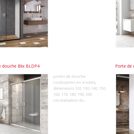
e douche Blix BLDP4
Porte de
portes de douche
coulissantes en 4 volets,
dimensions 120, 130, 140, 150,
160, 170, 180, 190, 200
cm;réalisation du…