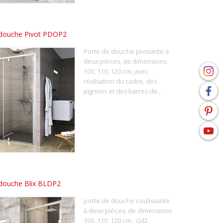
 douche Pivot PDOP2
Porte de douche pivotante à
deux pièces, de dimensions
100, 110, 120 cm, avec
réalisation du cadre, des
pignons et des barres de…
 douche Blix BLDP2
porte de douche coulissante
à deux pièces, de dimensions
100, 110, 120 cm ; G/D,