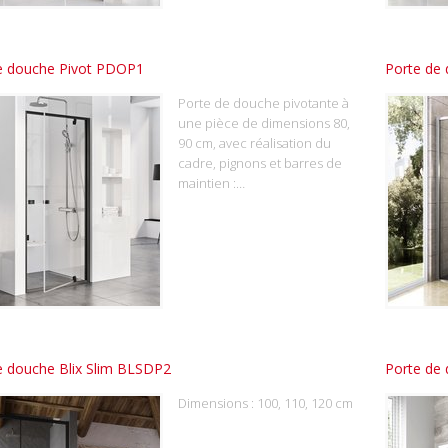
e douche Pivot PDOP1
Porte de
Porte de douche pivotante à
une pièce de dimensions 80,
90 cm, avec réalisation du
cadre, pignons et barres de
maintien :…
e douche Blix Slim BLSDP2
Porte de
Dimensions : 100, 110, 120 cm