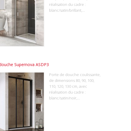
réalisation du cadre :
blanc/satin/brillant,…
 douche Supernova ASDP3
Porte de douche coulissante,
de dimensions 80, 90, 100,
110, 120, 130 cm, avec
réalisation du cadre :
blanc/satin/noir,…