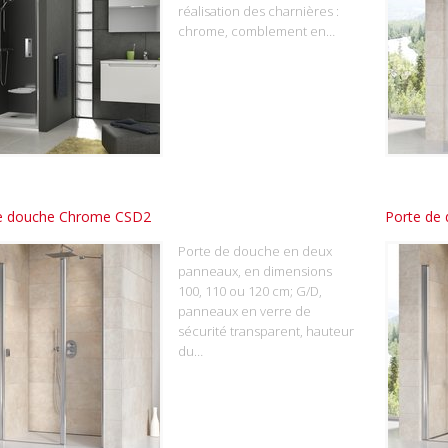
réalisation des charnières :
chrome, comblement en…
e douche Chrome CSD2
Porte de
Porte de douche en deux
panneaux, en dimensions
100, 110 ou 120 cm; G/D,
panneaux en verre de
sécurité transparent, hauteur
du…