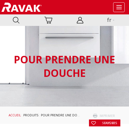
Toggl
navig
fr
POUR PRENDRE UNE
DOUCHE
ACCUEIL
:
PRODUITS
:
POUR PRENDRE UNE DOUCHE
:
ACCESSOIRES
:
PROFILÉS D
IMPRIMER
SOUS LES FAVORIS