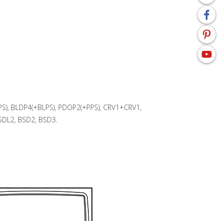
PS), BLDP4(+BLPS), PDOP2(+PPS), CRV1+CRV1,
SDL2, BSD2, BSD3.