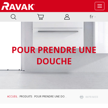
Toggl
navig
fr
POUR PRENDRE UNE
DOUCHE
ACCUEIL
:
PRODUITS
:
POUR PRENDRE UNE DOUCHE
:
RECEVEURS DE DOUCHE EN
IMPRIMER