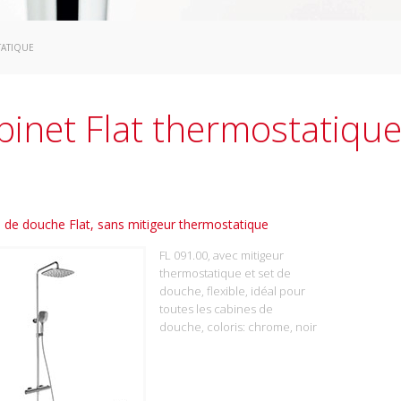
TATIQUE
binet Flat thermostatiqu
 de douche Flat, sans mitigeur thermostatique
FL 091.00, avec mitigeur
thermostatique et set de
douche, flexible, idéal pour
toutes les cabines de
douche, coloris: chrome, noir