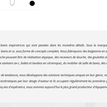
 bains inspiratrices qui sont pensées dans les moindres détails. Sous la marq
bains et ce, sous forme de concepts complets. Nous fabriquons des baignoires en ac
uche pouvant être de réalisation atypique, des receveurs de douche, des goulottes e
 sanitaire (w-c, bidets et lavabos en céramique), du mobilier de salle de bains, des m
e tendances, nous développons des solutions techniques uniques en leur genre, no
actéristiques par leur design d'auteur et ils occupent régulièrement les premières
inq ans d'expérience, nous sommes aujourd'hui le plus grand producteur d'équipement