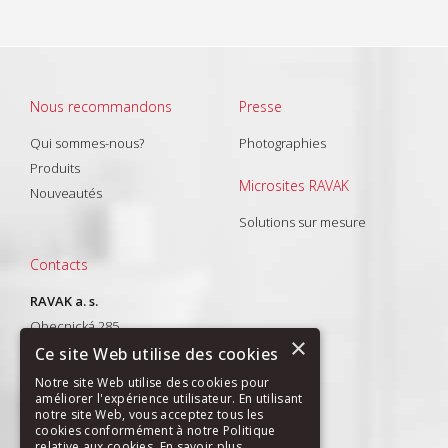
Nous recommandons
Presse
Qui sommes-nous?
Photographies
Produits
Microsites RAVAK
Nouveautés
Solutions sur mesure
Contacts
RAVAK a. s.
Obecnická 285
×
261 01 Příbram I
Ce site Web utilise des cookies
T: +420 318 427 288
Notre site Web utilise des cookies pour
améliorer l'expérience utilisateur. En utilisant
E-mail:
export@ravak.com
notre site Web, vous acceptez tous les
cookies conformément à notre Politique
relative aux cookies.
En savoir plus