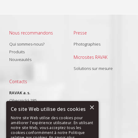
Nous recommandons
Presse
Qui sommes-nous?
Photographies
Produits
Microsites RAVAK
Nouveautés
Solutions sur mesure
Contacts
RAVAK a. s.
Obecnická 285
×
261 01 Příbram I
Ce site Web utilise des cookies
T: +420 318 427 288
Notre site Web utilise des cookies pour
améliorer l'expérience utilisateur. En utilisant
E-mail:
export@ravak.com
notre site Web, vous acceptez tous les
cookies conformément à notre Politique
relative aux cookies.
En savoir plus