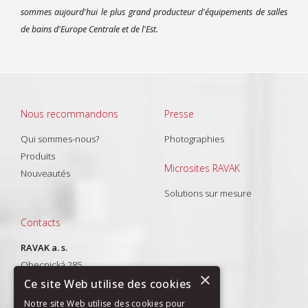
sommes aujourd'hui le plus grand producteur d'équipements de salles
de bains d'Europe Centrale et de l'Est.
Nous recommandons
Presse
Qui sommes-nous?
Photographies
Produits
Microsites RAVAK
Nouveautés
Solutions sur mesure
Contacts
RAVAK a. s.
Obecnická 285
×
261 01 Příbram I
Ce site Web utilise des cookies
T: +420 318 427 288
Notre site Web utilise des cookies pour