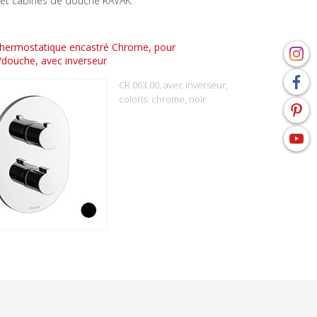
 et cabines de douche RAVAK.
thermostatique encastré Chrome, pour
/douche, avec inverseur
CR 063.00, avec inverseur,
coloris: chrome, noir