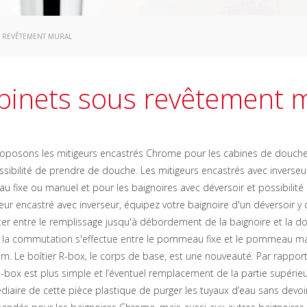
 REVÊTEMENT MURAL
binets sous revêtement 
oposons les mitigeurs encastrés Chrome pour les cabines de douche 
sibilité de prendre de douche. Les mitigeurs encastrés avec inverse
fixe ou manuel et pour les baignoires avec déversoir et possibilité
eur encastré avec inverseur, équipez votre baignoire d'un déversoir y c
r entre le remplissage jusqu'à débordement de la baignoire et la d
 la commutation s'effectue entre le pommeau fixe et le pommeau ma
. Le boîtier R-box, le corps de base, est une nouveauté. Par rapport
R-box est plus simple et l’éventuel remplacement de la partie supérieure,
édiaire de cette pièce plastique de purger les tuyaux d’eau sans devoi