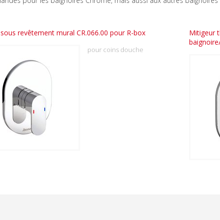
ndés pour les baignoires Chrome, mais aussi aux autres baignoires
 sous revêtement mural CR.066.00 pour R-box
Mitigeur 
baignoire
pour coins douche