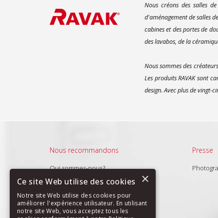
Nous créons des salles de
d'aménagement de salles de 
cabines et des portes de do
des lavabos, de la céramique
Nous sommes des créateurs d
Les produits RAVAK sont car
design. Avec plus de vingt-c
Nous recommandons
Presse
Qui sommes-nous?
Photogr
×
Produits
Ce site Web utilise des cookies
Nouveautés
Notre site Web utilise des cookies pour
améliorer l'expérience utilisateur. En utilisant
notre site Web, vous acceptez tous les