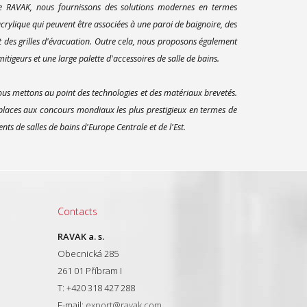
ue RAVAK, nous fournissons des solutions modernes en termes
rylique qui peuvent être associées à une paroi de baignoire, des
t des grilles d'évacuation. Outre cela, nous proposons également
itigeurs et une large palette d'accessoires de salle de bains.
us mettons au point des technologies et des matériaux brevetés.
 places aux concours mondiaux les plus prestigieux en termes de
s de salles de bains d'Europe Centrale et de l'Est.
Contacts
RAVAK a. s.
Obecnická 285
261 01 Příbram I
T: +420 318 427 288
E-mail:
export@ravak.com