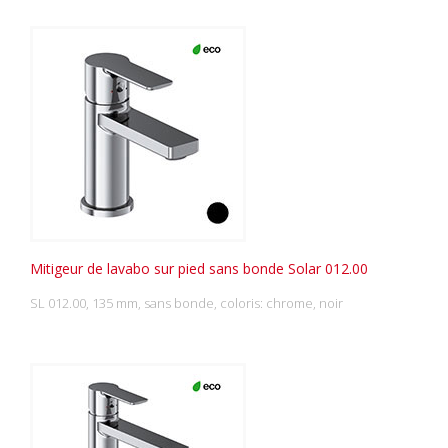
Mitigeur de lavabo sur pied sans bonde Solar 012.00
SL 012.00, 135 mm, sans bonde, coloris: chrome, noir