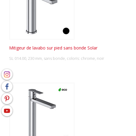
Mitigeur de lavabo sur pied sans bonde Solar
SL 014.00, 230 mm, sans bonde, coloris: chrome, noir