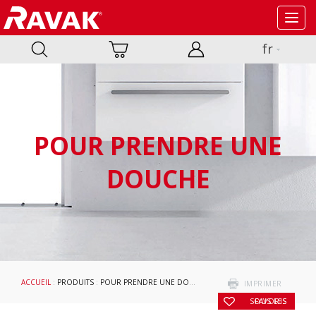
Toggl
navig
fr
POUR PRENDRE UNE
DOUCHE
ACCUEIL
:
PRODUITS
:
POUR PRENDRE UNE DOUCHE
:
SIÈGES
: SIÈGE CHROME
IMPRIMER
SOUS LES FAVORIS