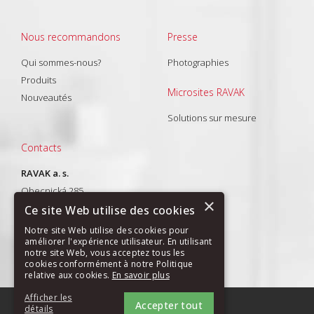
Nous recommandons
Presse
Qui sommes-nous?
Photographies
Produits
Microsites RAVAK
Nouveautés
Solutions sur mesure
Contacts
RAVAK a. s.
Obecnická 285
×
261 01 Příbram I
Ce site Web utilise des cookies
T: +420 318 427 288
Notre site Web utilise des cookies pour
améliorer l'expérience utilisateur. En utilisant
E-mail:
export@ravak.com
notre site Web, vous acceptez tous les
cookies conformément à notre Politique
relative aux cookies.
En savoir plus
Afficher les
Accepter tout
PLAN DU SITE
|
GDPR
détails