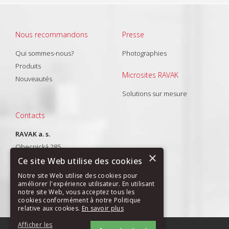
Nous recommandons
Presse
Qui sommes-nous?
Photographies
Produits
Microsites RAVAK
Nouveautés
Solutions sur mesure
Contacts
RAVAK a. s.
Obecnická 285
×
261 01 Příbram I
Ce site Web utilise des cookies
T: +420 318 427 288
Notre site Web utilise des cookies pour
améliorer l'expérience utilisateur. En utilisant
E-mail:
export@ravak.com
notre site Web, vous acceptez tous les
cookies conformément à notre Politique
relative aux cookies.
En savoir plus
Afficher les