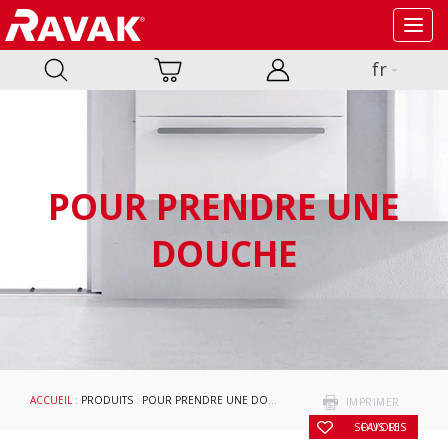
Toggl
navig
fr
POUR PRENDRE UNE
DOUCHE
ACCUEIL
:
PRODUITS
:
POUR PRENDRE UNE DOUCHE
:
RECEVEURS DE DOUCHE
:
A
IMPRIMER
SOUS LES FAVORIS