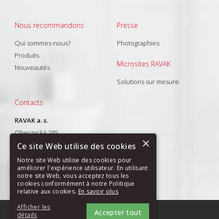
Nous recommandons
Presse
Qui sommes-nous?
Photographies
Produits
Microsites RAVAK
Nouveautés
Solutions sur mesure
Contacts
RAVAK a. s.
Obecnická 285
×
261 01 Příbram I
Ce site Web utilise des cookies
T: +420 318 427 288
Notre site Web utilise des cookies pour
améliorer l'expérience utilisateur. En utilisant
E-mail:
export@ravak.com
notre site Web, vous acceptez tous les
cookies conformément à notre Politique
relative aux cookies.
En savoir plus
Afficher les
Accepter tout
PLAN DU SITE
|
GDPR
détails