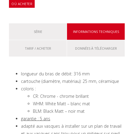
OÙ ACHETER
SÉRIE
INFORMATIONS TECHNIQUES
TARIF / ACHETER
DONNÉES À TÉLÉCHARGER
longueur du bras de débit: 316 mm
cartouche (diamètre, matériau): 25 mm, céramique
coloris :
CR: Chrome - chrome brillant
WHM: White Matt – blanc mat
BLM: Black Matt – noir mat
garantie : 5 ans
adapté aux vasques à installer sur un plan de travail
et aux vasques sans trou pour un mitigeur sur pied