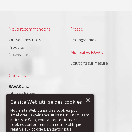
Nous recommandons
Presse
Qui sommes-nous?
Photographies
Produits
Microsites RAVAK
Nouveautés
Solutions sur mesure
Contacts
RAVAK a. s.
Obecnická 285
×
261 01 Příbram I
Ce site Web utilise des cookies
T: +420 318 427 288
Notre site Web utilise des cookies pour
améliorer l'expérience utilisateur. En utilisant
E-mail:
export@ravak.com
notre site Web, vous acceptez tous les
cookies conformément à notre Politique
relative aux cookies.
En savoir plus