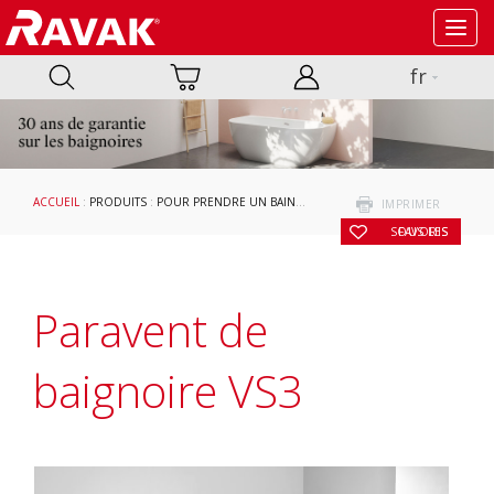
Toggl
navig
fr
ACCUEIL
:
PRODUITS
:
POUR PRENDRE UN BAIN
:
PARAVENTS DE BAIGNOIRE ET POR
IMPRIMER
SOUS LES FAVORIS
Paravent de
baignoire VS3