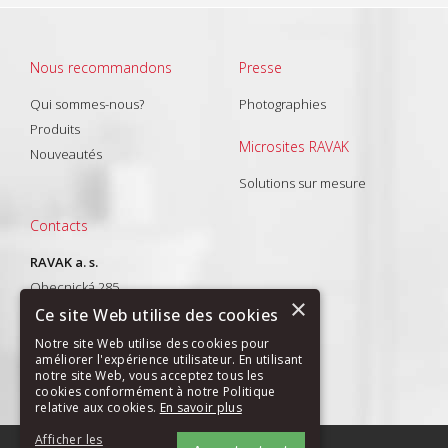
Nous recommandons
Presse
Qui sommes-nous?
Photographies
Produits
Microsites RAVAK
Nouveautés
Solutions sur mesure
Contacts
RAVAK a. s.
Obecnická 285
×
261 01 Příbram I
Ce site Web utilise des cookies
T: +420 318 427 288
Notre site Web utilise des cookies pour
améliorer l'expérience utilisateur. En utilisant
E-mail:
export@ravak.com
notre site Web, vous acceptez tous les
cookies conformément à notre Politique
relative aux cookies.
En savoir plus
Afficher les